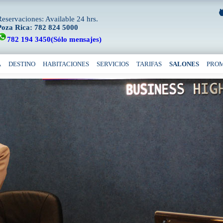
Reservaciones: Available 24 hrs.
Poza Rica: 782 824 5000
782 194 3450(Sólo mensajes)
A
DESTINO
HABITACIONES
SERVICIOS
TARIFAS
SALONES
PRO